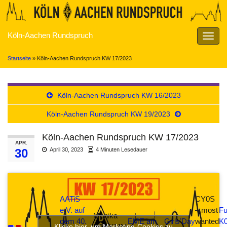
Köln-Aachen Rundspruch
Navig
umsch
Startseite
»
Köln-Aachen Rundspruch KW 17/2023
Köln-Aachen Rundspruch KW 16/2023
Köln-Aachen Rundspruch KW 19/2023
Köln-Aachen Rundspruch KW 17/2023
APR.
30
April 30, 2023
4 Minuten Lesedauer
AATiS
CY0S
e.V. auf
– most
Fu
Monika
dem 40.
EME am
Girls’Day
wanted
K0
Klicke hier, um Marketing-Cookies zu
DO6KMM