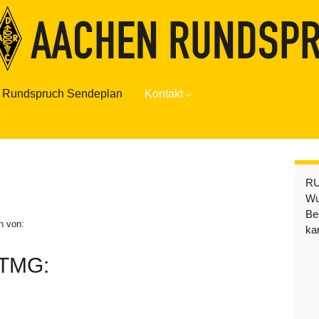
Rundspruch Sendeplan
Kontakt
R
Wu
Be
n von:
ka
 TMG: