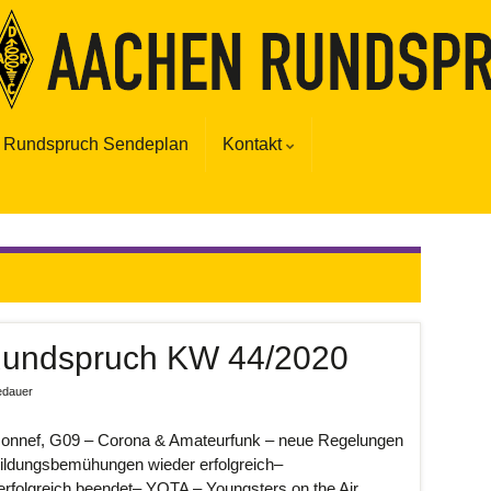
Rundspruch Sendeplan
Kontakt
Rundspruch KW 44/2020
edauer
ef, G09 – Corona & Amateurfunk – neue Regelungen
ldungsbemühungen wieder erfolgreich–
rfolgreich beendet– YOTA – Youngsters on the Air