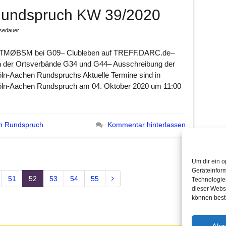
Rundspruch KW 39/2020
esedauer
TMØBSM bei G09– Clubleben auf TREFF.DARC.de–
n der Ortsverbände G34 und G44– Ausschreibung der
n-Aachen Rundspruchs Aktuelle Termine sind in
Köln-Aachen Rundspruch am 04. Oktober 2020 um 11:00
n Rundspruch
Kommentar hinterlassen
Um dir ein o
Geräteinfor
51
52
53
54
55
Technologien
dieser Websi
können best