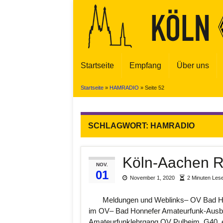
Startseite
Empfang
Über uns
Startseite
»
HAMRADIO
»
Seite 52
SCHLAGWORT:
HAMRADIO
Köln-Aachen 
NOV.
01
November 1, 2020
2 Minuten Les
Meldungen und Weblinks– OV Bad Honn
im OV– Bad Honnefer Amateurfunk-Ausbi
Amateurfunklehrgang OV Pulheim, G40, e