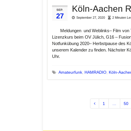
Köln-Aachen 
SEP.
27
September 27, 2020
2 Minuten L
Meldungen und Weblinks– Film von 
Lizenzkurs beim OV Jülich, G16 – Fusio
Notfunkübung 2020– Herbstpause des Köl
unserem Kalender zu finden. Nächster 
Uhr.
Amateurfunk
,
HAMRADIO
,
Köln-Aache
1
…
50