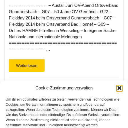
=============== – Ausfall Juni OV-Abend Ortsverband
Gummersbach – G07 – 50 Jahre OV Gemünd – G22 –
Fieldday 2014 beim Ortsverband Gummersbach – G07 –
Fieldday 2014 beim Ortsverband Bad Honnef – G09 –
Drittes HAMNET-Treffen in Wesseling – In eigener Sache
Nationale und internationale Meldungen
==========================================
============== …
Weiterlesen
Amateurfunk
,
Köln-Aachen Rundspruch
Cookie-Zustimmung verwalten
Um dir ein optimales Erlebnis zu bieten, verwenden wir Technologien wie
Cookies, um Geräteinformationen zu speichern und/oder darauf
zuzugreifen. Wenn du diesen Technologien zustimmst, können wir Daten
1
…
115
116
117
118
119
…
wie das Surfverhalten oder eindeutige IDs auf dieser Website verarbeiten.
Wenn du deine Zustimmung nicht erteilst oder zurückziehst, können
129
bestimmte Merkmale und Funktionen beeinträchtigt werden.