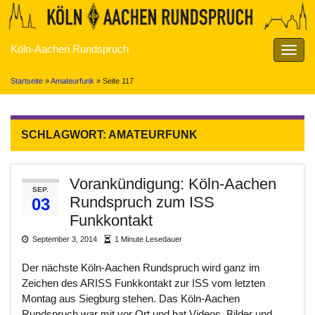
Köln-Aachen Rundspruch
Navig
umsch
Startseite
»
Amateurfunk
»
Seite 117
SCHLAGWORT:
AMATEURFUNK
Vorankündigung: Köln-Aachen
SEP.
Rundspruch zum ISS
03
Funkkontakt
September 3, 2014
1 Minute Lesedauer
Der nächste Köln-Aachen Rundspruch wird ganz im
Zeichen des ARISS Funkkontakt zur ISS vom letzten
Montag aus Siegburg stehen. Das Köln-Aachen
Rundspruch war mit vor Ort und hat Videos, Bilder und