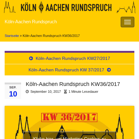
Köln-Aachen Rundspruch
Navig
umsch
Startseite
»
Köln-Aachen Rundspruch KW36/2017
Köln-Aachen Rundspruch KW27/2017
Köln-Aachen Rundspruch KW 37/2017
Köln-Aachen Rundspruch KW36/2017
SEP.
10
September 10, 2017
1 Minute Lesedauer
Klicke hier, um Marketing-Cookies zu