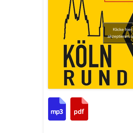
Klicke hie
akzeptieren u