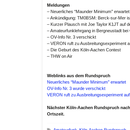
Meldungen
– Neuerliches “Maunder Minimum” erwartet
– Ankündigung: TM0BSM: Berck-sur-Mer ist
– Kurzer Plausch mit Joe Taylor K1JT auf 
– Amateurfunklehrgang in Bergneustadt bei
– OV-Info Nr. 3 verschickt
– VERON ruft zu Ausbreitungsexperiment a
– Die Geburt des Köln-Aachen Contest
– THW on Air
Weblinks aus dem Rundspruch
Neuerliches “Maunder Minimum” erwartet
OV-Info Nr. 3 wurde verschickt
VERON ruft zu Ausbreitungsexperiment auf
Nächster Köln-Aachen Rundspruch nach
Ortszeit.
Amateurfunk
,
Köln-Aachen Rundspruch