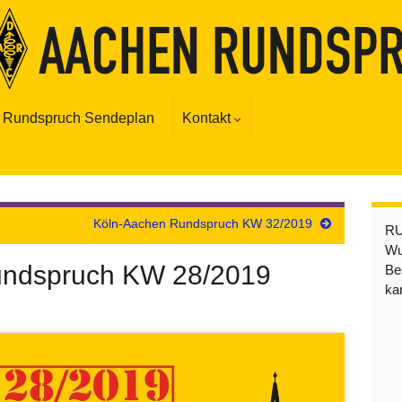
Rundspruch Sendeplan
Kontakt
Köln-Aachen Rundspruch KW 32/2019
R
Wu
undspruch KW 28/2019
Be
ka