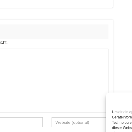
icht.
Um dir ein o
Geräteinfor
Technologien
dieser Websi