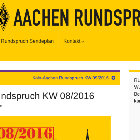
Rundspruch Sendeplan
Kontakt
Köln-Aachen Rundspruch KW 09/2016
R
Wu
undspruch KW 08/2016
Be
ka
er