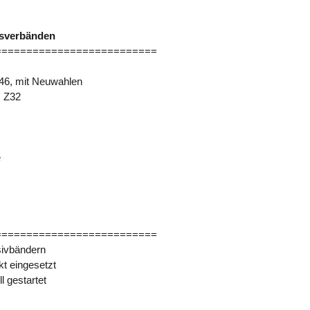
tsverbänden
==========================
46, mit Neuwahlen
, Z32
e
==========================
usivbändern
t eingesetzt
ll gestartet