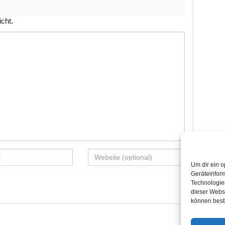
icht.
Um dir ein o
Geräteinfor
Technologien
dieser Websi
können best