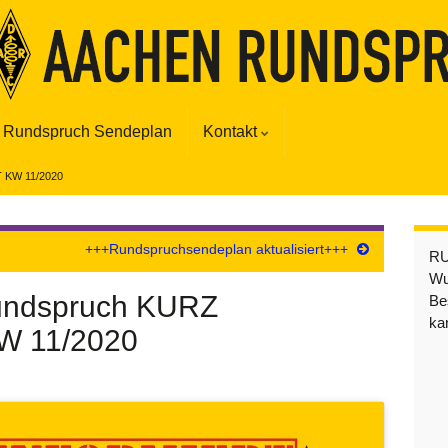
Rundspruch Sendeplan
Kontakt
 KW 11/2020
+++Rundspruchsendeplan aktualisiert+++
R
Wu
undspruch KURZ
Be
ka
W 11/2020