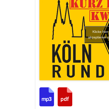
Klicke hie
akzeptieren u