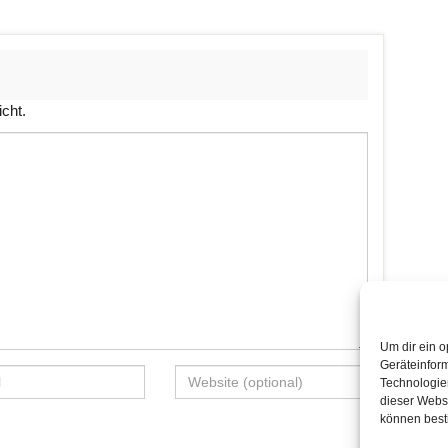
icht.
Um dir ein o
Geräteinfor
Technologien
dieser Websi
können best