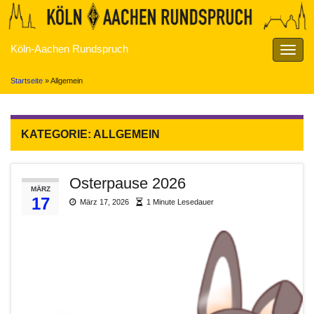
Köln-Aachen Rundspruch
Navig
umsch
Startseite
»
Allgemein
KATEGORIE:
ALLGEMEIN
Osterpause 2026
MÄRZ
17
März 17, 2026
1 Minute Lesedauer